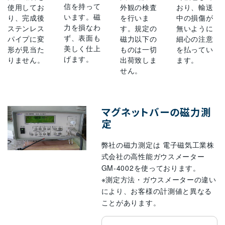
信を持って
使用してお
外観の検査
おり、輸送
います。磁
り、完成後
を行いま
中の損傷が
力を損なわ
ステンレス
す。規定の
無いように
ず、表面も
パイプに変
磁力以下の
細心の注意
美しく仕上
形が見当た
ものは一切
を払ってい
げます。
りません。
出荷致しま
ます。
せん。
マグネットバーの磁力測
定
弊社の磁力測定は 電子磁気工業株
式会社の高性能ガウスメーター
GM-4002を使っております。
※測定方法・ガウスメーターの違い
により、お客様の計測値と異なる
ことがあります。