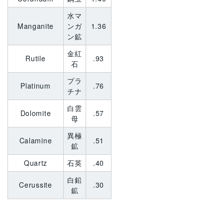
水マ
Manganite
ンガ
1.36
ン鉱
金紅
Rutile
.93
石
プラ
Platinum
.76
チナ
白雲
Dolomite
.57
母
異極
Calamine
.51
鉱
Quartz
石英
.40
白鉛
Cerussite
.30
鉱