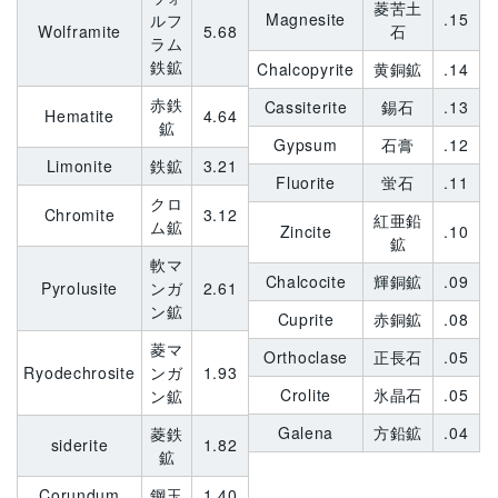
菱苦土
Magnesite
.15
ルフ
Wolframite
5.68
石
ラム
鉄鉱
Chalcopyrite
黄銅鉱
.14
赤鉄
Cassiterite
錫石
.13
Hematite
4.64
鉱
Gypsum
石膏
.12
Limonite
鉄鉱
3.21
Fluorite
蛍石
.11
クロ
Chromite
3.12
紅亜鉛
ム鉱
Zincite
.10
鉱
軟マ
Chalcocite
輝銅鉱
.09
Pyrolusite
ンガ
2.61
ン鉱
Cuprite
赤銅鉱
.08
菱マ
Orthoclase
正長石
.05
Ryodechrosite
ンガ
1.93
Crolite
氷晶石
.05
ン鉱
Galena
方鉛鉱
.04
菱鉄
siderite
1.82
鉱
Corundum
鋼玉
1.40