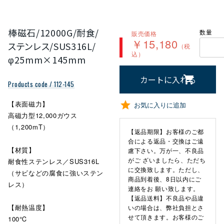
棒磁石/12000G/耐食/
数量
販売価格
￥15,180
ステンレス/SUS316L/
（税
込）
φ25mm×145mm
カートに入れる
Products code / 112-145
【表面磁力】
お気に入りに追加
高磁力型12,000ガウス
（1,200mT）
【返品期限】お客様のご都
合による返品・交換はご遠
【材質】
慮下さい。万が一、不良品
がご ざいましたら、ただち
耐食性ステンレス／SUS316L
に交換致します。ただし、
（サビなどの腐食に強いステン
商品到着後、8日以内にご
レス）
連絡をお 願い致します。
【返品送料】不良品や品違
【耐熱温度】
いの場合は、弊社負担とさ
せて頂きます。お客様のご
100℃