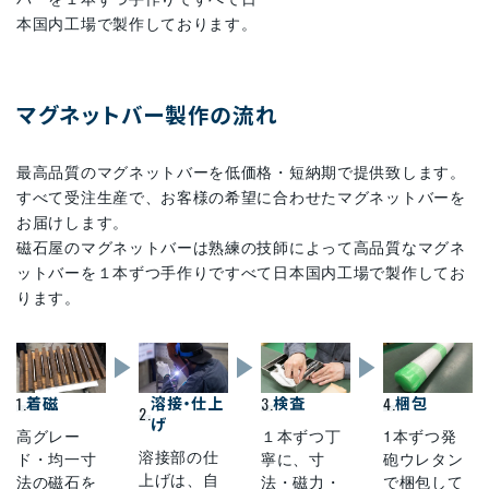
本国内工場で製作しております。
マグネットバー製作の流れ
最高品質のマグネットバーを低価格・短納期で提供致します。
すべて受注生産で、お客様の希望に合わせたマグネットバーを
お届けします。
磁石屋のマグネットバーは熟練の技師によって高品質なマグネ
ットバーを１本ずつ手作りですべて日本国内工場で製作してお
ります。
1.
着磁
溶接・仕上
3.
検査
4.
梱包
2.
げ
高グレー
１本ずつ丁
1本ずつ発
溶接部の仕
ド・均一寸
寧に、寸
砲ウレタン
上げは、自
法の磁石を
法・磁力・
で梱包して