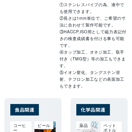
①ステンレスパイプの為、液中で
も使用できます。
②長さは1mm単位で、ご希望の寸
法に合わせて製作可能です。
③HACCP,ISO用として磁力表記付
きの検査成績書を付ける事も可能
です。
④タップ加工、オネジ加工、取手
付き（TMG型）等の加工もできま
す。
⑤イオン窒化、タングステン溶
射、テフロン加工などの表面加工
もできます。
食品関連
化学品関連
コーヒ
ビール
薬品
ペット
ー
ボトル