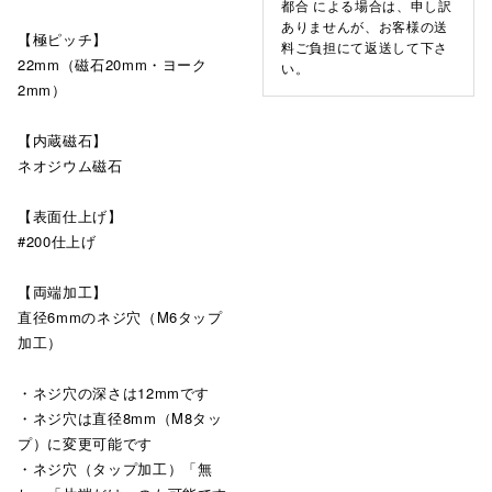
都合 による場合は、申し訳
ありませんが、お客様の送
【極ピッチ】
料ご負担にて返送して下さ
22mm（磁石20mm・ヨーク
い。
2mm）
【内蔵磁石】
ネオジウム磁石
【表面仕上げ】
#200仕上げ
【両端加工】
直径6mmのネジ穴（M6タップ
加工）
・ネジ穴の深さは12mmです
・ネジ穴は直径8mm（M8タッ
プ）に変更可能です
・ネジ穴（タップ加工）「無