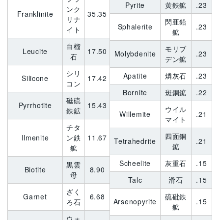
Pyrite
黄鉄鉱
.23
ンク
Franklinite
35.35
リナ
閃亜鉛
Sphalerite
.23
イト
鉱
白榴
モリブ
Leucite
17.50
Molybdenite
.23
石
デン鉱
シリ
Apatite
燐灰石
.23
Silicone
17.42
コン
Bornite
斑銅鉱
.22
磁硫
Pyrrhotite
15.43
ウイル
鉄鉱
Willemite
.21
マイト
チタ
四面銅
Ilmenite
ン鉄
11.67
Tetrahedrite
.21
鉱
鉱
Scheelite
灰重石
.15
黒雲
Biotite
8.90
母
Talc
滑石
.15
ざく
Garnet
6.68
硫砒鉄
Arsenopyrite
.15
ろ石
鉱
ウォ