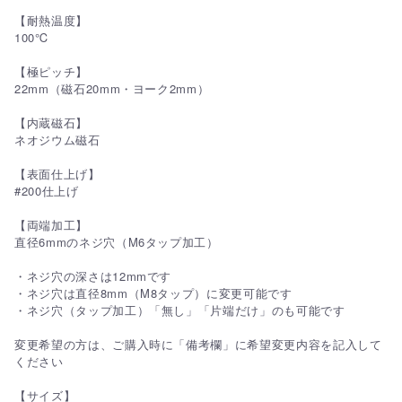
【耐熱温度】
100℃
【極ピッチ】
22mm（磁石20mm・ヨーク2mm）
【内蔵磁石】
ネオジウム磁石
【表面仕上げ】
#200仕上げ
【両端加工】
直径6mmのネジ穴（M6タップ加工）
・ネジ穴の深さは12mmです
・ネジ穴は直径8mm（M8タップ）に変更可能です
・ネジ穴（タップ加工）「無し」「片端だけ」のも可能です
変更希望の方は、ご購入時に「備考欄」に希望変更内容を記入して
ください
【サイズ】