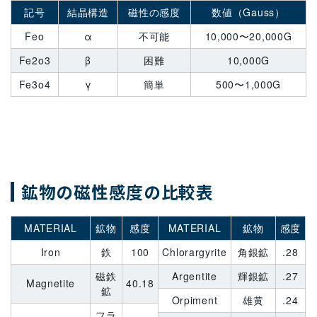
記号
結晶構造
磁性の感度
数値（Gauss）
Feo
α
不可能
10,000〜20,000G
Fe2o3
β
困難
10,000G
Fe3o4
γ
簡単
500〜1,000G
鉱物の磁性感度の比較表
MATERIAL
鉱物
感度
MATERIAL
鉱物
感度
Iron
鉄
100
Chlorargyrite
角銀鉱
.28
磁鉄
Argentite
輝銀鉱
.27
Magnetite
40.18
鉱
Orpiment
雄黄
.24
フラ