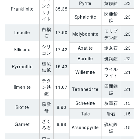
Pyrite
黄鉄鉱
.23
ンク
Franklinite
35.35
リナ
閃亜鉛
Sphalerite
.23
イト
鉱
白榴
モリブ
Leucite
17.50
Molybdenite
.23
石
デン鉱
シリ
Apatite
燐灰石
.23
Silicone
17.42
コン
Bornite
斑銅鉱
.22
磁硫
Pyrrhotite
15.43
ウイル
鉄鉱
Willemite
.21
マイト
チタ
四面銅
Ilmenite
ン鉄
11.67
Tetrahedrite
.21
鉱
鉱
Scheelite
灰重石
.15
黒雲
Biotite
8.90
母
Talc
滑石
.15
ざく
Garnet
6.68
硫砒鉄
Arsenopyrite
.15
ろ石
鉱
ウォ