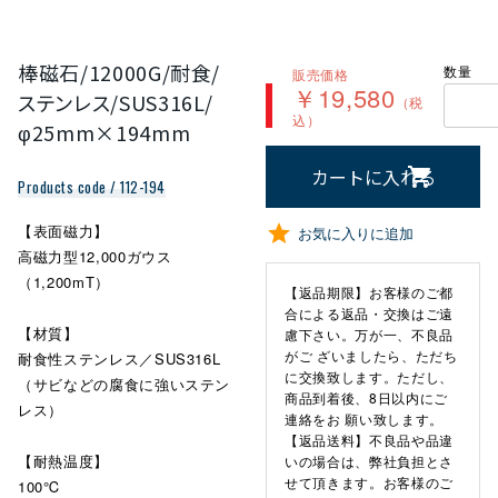
棒磁石/12000G/耐食/
数量
販売価格
￥19,580
ステンレス/SUS316L/
（税
込）
φ25mm×194mm
カートに入れる
Products code / 112-194
【表面磁力】
お気に入りに追加
高磁力型12,000ガウス
（1,200mT）
【返品期限】お客様のご都
合による返品・交換はご遠
【材質】
慮下さい。万が一、不良品
がご ざいましたら、ただち
耐食性ステンレス／SUS316L
に交換致します。ただし、
（サビなどの腐食に強いステン
商品到着後、8日以内にご
レス）
連絡をお 願い致します。
【返品送料】不良品や品違
【耐熱温度】
いの場合は、弊社負担とさ
せて頂きます。お客様のご
100℃