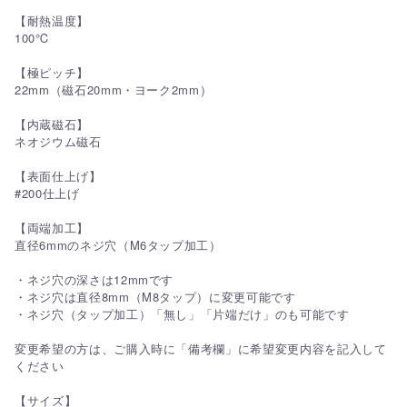
【耐熱温度】
100℃
【極ピッチ】
22mm（磁石20mm・ヨーク2mm）
【内蔵磁石】
ネオジウム磁石
【表面仕上げ】
#200仕上げ
【両端加工】
直径6mmのネジ穴（M6タップ加工）
・ネジ穴の深さは12mmです
・ネジ穴は直径8mm（M8タップ）に変更可能です
・ネジ穴（タップ加工）「無し」「片端だけ」のも可能です
変更希望の方は、ご購入時に「備考欄」に希望変更内容を記入して
ください
【サイズ】