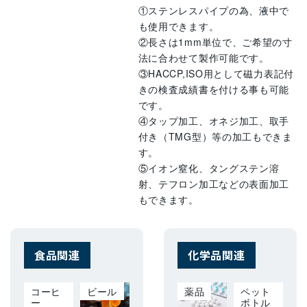
①ステンレスパイプの為、液中で
も使用できます。
②長さは1mm単位で、ご希望の寸
法に合わせて製作可能です。
③HACCP,ISO用として磁力表記付
きの検査成績書を付ける事も可能
です。
④タップ加工、オネジ加工、取手
付き（TMG型）等の加工もできま
す。
⑤イオン窒化、タングステン溶
射、テフロン加工などの表面加工
もできます。
食品関連
化学品関連
コーヒ
ビール
薬品
ペット
ー
ボトル