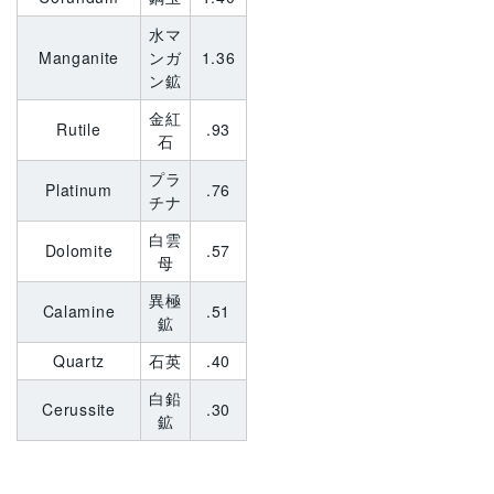
水マ
Manganite
ンガ
1.36
ン鉱
金紅
Rutile
.93
石
プラ
Platinum
.76
チナ
白雲
Dolomite
.57
母
異極
Calamine
.51
鉱
Quartz
石英
.40
白鉛
Cerussite
.30
鉱