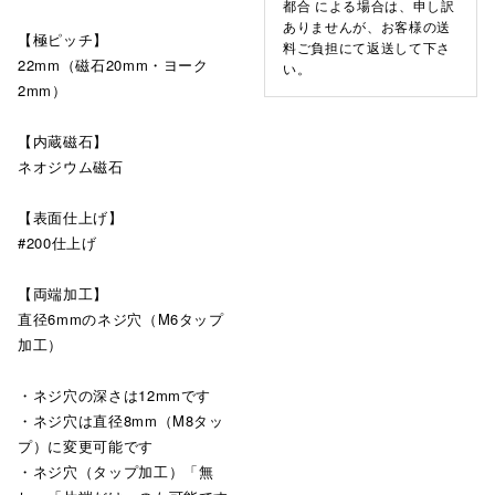
都合 による場合は、申し訳
ありませんが、お客様の送
【極ピッチ】
料ご負担にて返送して下さ
22mm（磁石20mm・ヨーク
い。
2mm）
【内蔵磁石】
ネオジウム磁石
【表面仕上げ】
#200仕上げ
【両端加工】
直径6mmのネジ穴（M6タップ
加工）
・ネジ穴の深さは12mmです
・ネジ穴は直径8mm（M8タッ
プ）に変更可能です
・ネジ穴（タップ加工）「無