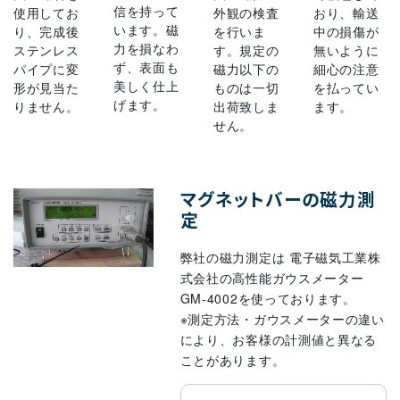
信を持って
使用してお
外観の検査
おり、輸送
います。磁
り、完成後
を行いま
中の損傷が
力を損なわ
ステンレス
す。規定の
無いように
ず、表面も
パイプに変
磁力以下の
細心の注意
美しく仕上
形が見当た
ものは一切
を払ってい
げます。
りません。
出荷致しま
ます。
せん。
マグネットバーの磁力測
定
弊社の磁力測定は 電子磁気工業株
式会社の高性能ガウスメーター
GM-4002を使っております。
※測定方法・ガウスメーターの違い
により、お客様の計測値と異なる
ことがあります。