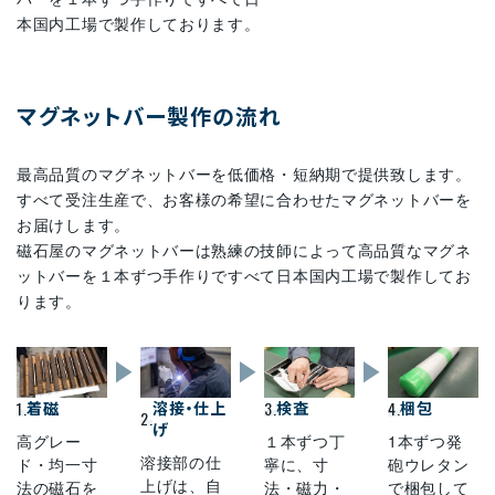
本国内工場で製作しております。
マグネットバー製作の流れ
最高品質のマグネットバーを低価格・短納期で提供致します。
すべて受注生産で、お客様の希望に合わせたマグネットバーを
お届けします。
磁石屋のマグネットバーは熟練の技師によって高品質なマグネ
ットバーを１本ずつ手作りですべて日本国内工場で製作してお
ります。
1.
着磁
溶接・仕上
3.
検査
4.
梱包
2.
げ
高グレー
１本ずつ丁
1本ずつ発
溶接部の仕
ド・均一寸
寧に、寸
砲ウレタン
上げは、自
法の磁石を
法・磁力・
で梱包して