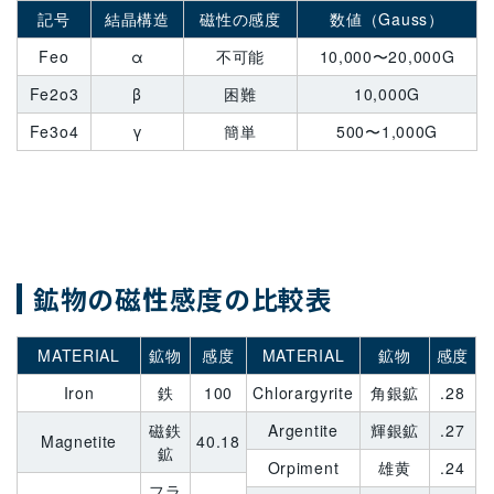
記号
結晶構造
磁性の感度
数値（Gauss）
Feo
α
不可能
10,000〜20,000G
Fe2o3
β
困難
10,000G
Fe3o4
γ
簡単
500〜1,000G
鉱物の磁性感度の比較表
MATERIAL
鉱物
感度
MATERIAL
鉱物
感度
Iron
鉄
100
Chlorargyrite
角銀鉱
.28
磁鉄
Argentite
輝銀鉱
.27
Magnetite
40.18
鉱
Orpiment
雄黄
.24
フラ