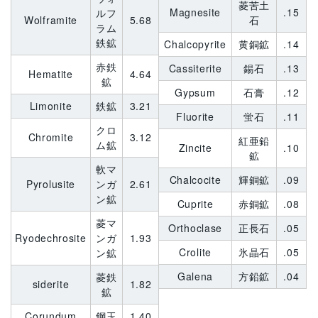
菱苦土
Magnesite
.15
ルフ
Wolframite
5.68
石
ラム
鉄鉱
Chalcopyrite
黄銅鉱
.14
赤鉄
Cassiterite
錫石
.13
Hematite
4.64
鉱
Gypsum
石膏
.12
Limonite
鉄鉱
3.21
Fluorite
蛍石
.11
クロ
Chromite
3.12
紅亜鉛
ム鉱
Zincite
.10
鉱
軟マ
Chalcocite
輝銅鉱
.09
Pyrolusite
ンガ
2.61
ン鉱
Cuprite
赤銅鉱
.08
菱マ
Orthoclase
正長石
.05
Ryodechrosite
ンガ
1.93
Crolite
氷晶石
.05
ン鉱
Galena
方鉛鉱
.04
菱鉄
siderite
1.82
鉱
Corundum
鋼玉
1.40