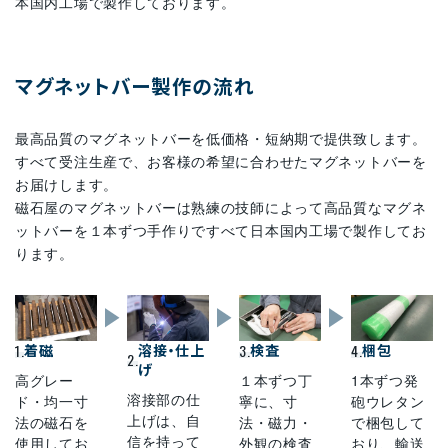
本国内工場で製作しております。
マグネットバー製作の流れ
最高品質のマグネットバーを低価格・短納期で提供致します。
すべて受注生産で、お客様の希望に合わせたマグネットバーを
お届けします。
磁石屋のマグネットバーは熟練の技師によって高品質なマグネ
ットバーを１本ずつ手作りですべて日本国内工場で製作してお
ります。
1.
着磁
溶接・仕上
3.
検査
4.
梱包
2.
げ
高グレー
１本ずつ丁
1本ずつ発
溶接部の仕
ド・均一寸
寧に、寸
砲ウレタン
上げは、自
法の磁石を
法・磁力・
で梱包して
信を持って
使用してお
外観の検査
おり、輸送