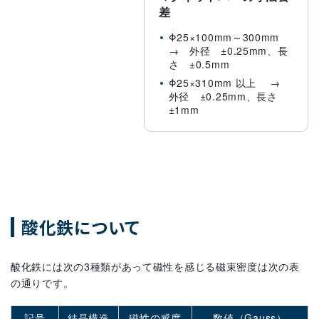
差
Φ25×100mm～300mm
→ 外径 ±0.25mm、長
さ ±0.5mm
Φ25×310mm 以上 →
外径 ±0.25mm、長さ
±1mm
酸化鉄について
酸化鉄には次の3種類があって磁性を感じる磁束密度は次の表
の通りです。
記号
結晶構造
磁性の感度
数値（Gauss）