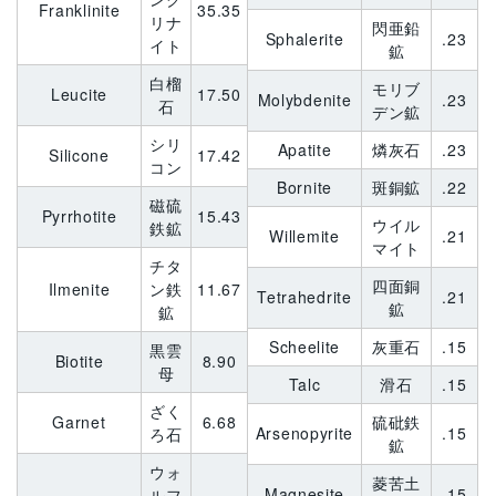
Franklinite
35.35
リナ
閃亜鉛
Sphalerite
.23
イト
鉱
白榴
モリブ
Leucite
17.50
Molybdenite
.23
石
デン鉱
シリ
Apatite
燐灰石
.23
Silicone
17.42
コン
Bornite
斑銅鉱
.22
磁硫
Pyrrhotite
15.43
ウイル
鉄鉱
Willemite
.21
マイト
チタ
四面銅
Ilmenite
ン鉄
11.67
Tetrahedrite
.21
鉱
鉱
Scheelite
灰重石
.15
黒雲
Biotite
8.90
母
Talc
滑石
.15
ざく
Garnet
6.68
硫砒鉄
Arsenopyrite
.15
ろ石
鉱
ウォ
菱苦土
Magnesite
.15
ルフ