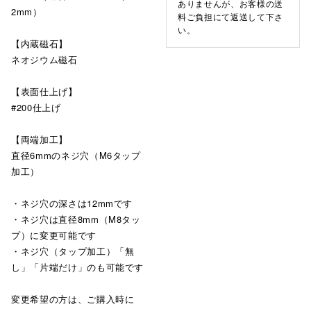
ありませんが、お客様の送
2mm）
料ご負担にて返送して下さ
い。
【内蔵磁石】
ネオジウム磁石
【表面仕上げ】
#200仕上げ
【両端加工】
直径6mmのネジ穴（M6タップ
加工）
・ネジ穴の深さは12mmです
・ネジ穴は直径8mm（M8タッ
プ）に変更可能です
・ネジ穴（タップ加工）「無
し」「片端だけ」のも可能です
変更希望の方は、ご購入時に