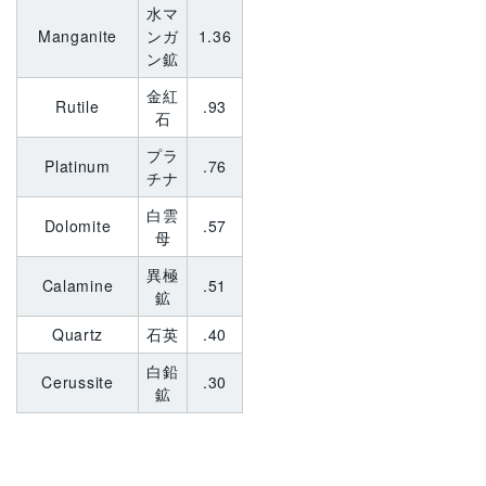
水マ
Manganite
ンガ
1.36
ン鉱
金紅
Rutile
.93
石
プラ
Platinum
.76
チナ
白雲
Dolomite
.57
母
異極
Calamine
.51
鉱
Quartz
石英
.40
白鉛
Cerussite
.30
鉱