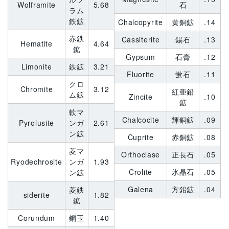
Wolframite
5.68
石
ラム
鉄鉱
Chalcopyrite
黄銅鉱
.14
赤鉄
Cassiterite
錫石
.13
Hematite
4.64
鉱
Gypsum
石膏
.12
Limonite
鉄鉱
3.21
Fluorite
蛍石
.11
クロ
Chromite
3.12
紅亜鉛
ム鉱
Zincite
.10
鉱
軟マ
Chalcocite
輝銅鉱
.09
Pyrolusite
ンガ
2.61
ン鉱
Cuprite
赤銅鉱
.08
菱マ
Orthoclase
正長石
.05
Ryodechrosite
ンガ
1.93
Crolite
氷晶石
.05
ン鉱
Galena
方鉛鉱
.04
菱鉄
siderite
1.82
鉱
Corundum
鋼玉
1.40