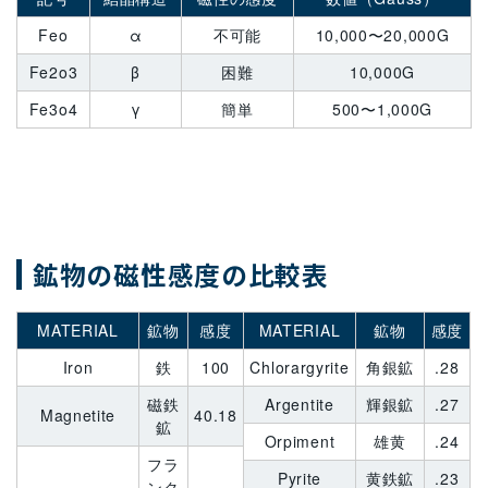
Feo
α
不可能
10,000〜20,000G
Fe2o3
β
困難
10,000G
Fe3o4
γ
簡単
500〜1,000G
鉱物の磁性感度の比較表
MATERIAL
鉱物
感度
MATERIAL
鉱物
感度
Iron
鉄
100
Chlorargyrite
角銀鉱
.28
磁鉄
Argentite
輝銀鉱
.27
Magnetite
40.18
鉱
Orpiment
雄黄
.24
フラ
Pyrite
黄鉄鉱
.23
ンク