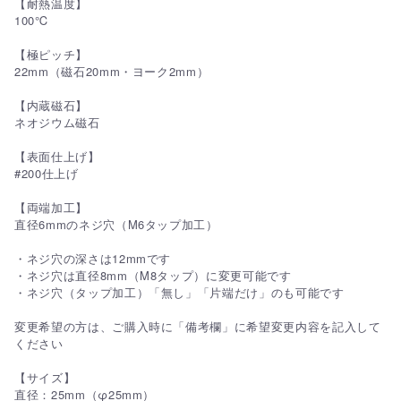
【耐熱温度】
100℃
【極ピッチ】
22mm（磁石20mm・ヨーク2mm）
【内蔵磁石】
ネオジウム磁石
【表面仕上げ】
#200仕上げ
【両端加工】
直径6mmのネジ穴（M6タップ加工）
・ネジ穴の深さは12mmです
・ネジ穴は直径8mm（M8タップ）に変更可能です
・ネジ穴（タップ加工）「無し」「片端だけ」のも可能です
変更希望の方は、ご購入時に「備考欄」に希望変更内容を記入して
ください
【サイズ】
直径：25mm（φ25mm）