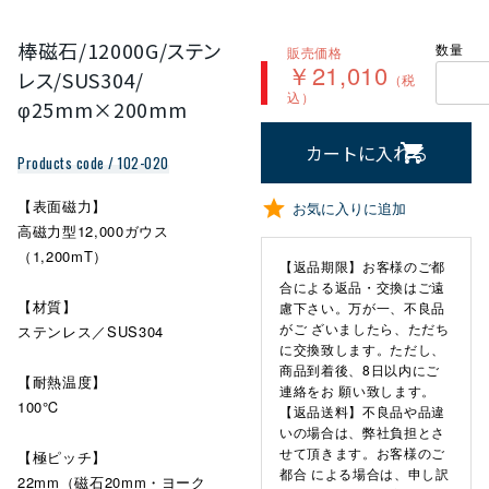
棒磁石/12000G/ステン
数量
販売価格
￥21,010
レス/SUS304/
（税
込）
φ25mm×200mm
カートに入れる
Products code / 102-020
【表面磁力】
お気に入りに追加
高磁力型12,000ガウス
（1,200mT）
【返品期限】お客様のご都
合による返品・交換はご遠
【材質】
慮下さい。万が一、不良品
がご ざいましたら、ただち
ステンレス／SUS304
に交換致します。ただし、
商品到着後、8日以内にご
【耐熱温度】
連絡をお 願い致します。
100℃
【返品送料】不良品や品違
いの場合は、弊社負担とさ
せて頂きます。お客様のご
【極ピッチ】
都合 による場合は、申し訳
22mm（磁石20mm・ヨーク