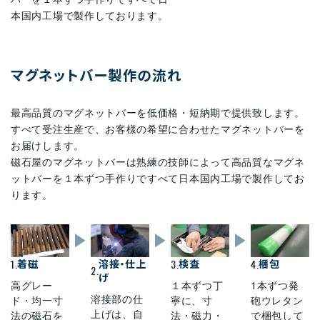
本国内工場で製作しております。
マグネットバー製作の流れ
最高品質のマグネットバーを低価格・短納期で提供致します。
すべて受注生産で、お客様の希望に合わせたマグネットバーを
お届けします。
磁石屋のマグネットバーは熟練の技師によって高品質なマグネ
ットバーを１本ずつ手作りですべて日本国内工場で製作してお
ります。
1.
着磁
溶接・仕上
3.
検査
4.
梱包
2.
げ
高グレー
１本ずつ丁
1本ずつ発
溶接部の仕
ド・均一寸
寧に、寸
砲ウレタン
上げは、自
法の磁石を
法・磁力・
で梱包して