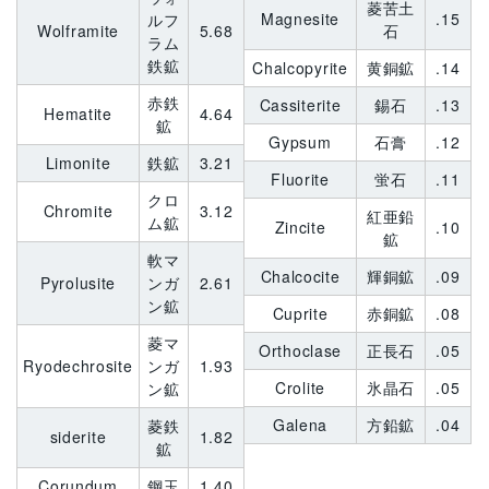
菱苦土
Magnesite
.15
ルフ
Wolframite
5.68
石
ラム
鉄鉱
Chalcopyrite
黄銅鉱
.14
赤鉄
Cassiterite
錫石
.13
Hematite
4.64
鉱
Gypsum
石膏
.12
Limonite
鉄鉱
3.21
Fluorite
蛍石
.11
クロ
Chromite
3.12
紅亜鉛
ム鉱
Zincite
.10
鉱
軟マ
Chalcocite
輝銅鉱
.09
Pyrolusite
ンガ
2.61
ン鉱
Cuprite
赤銅鉱
.08
菱マ
Orthoclase
正長石
.05
Ryodechrosite
ンガ
1.93
Crolite
氷晶石
.05
ン鉱
Galena
方鉛鉱
.04
菱鉄
siderite
1.82
鉱
Corundum
鋼玉
1.40