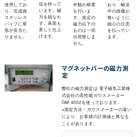
信を持って
使用してお
外観の検査
おり、輸送
います。磁
り、完成後
を行いま
中の損傷が
力を損なわ
ステンレス
す。規定の
無いように
ず、表面も
パイプに変
磁力以下の
細心の注意
美しく仕上
形が見当た
ものは一切
を払ってい
げます。
りません。
出荷致しま
ます。
せん。
マグネットバーの磁力測
定
弊社の磁力測定は 電子磁気工業株
式会社の高性能ガウスメーター
GM-4002を使っております。
※測定方法・ガウスメーターの違い
により、お客様の計測値と異なる
ことがあります。