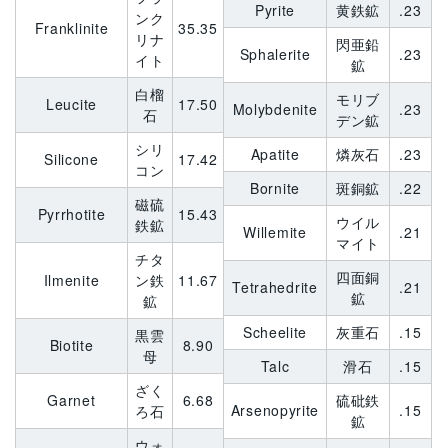
Pyrite
黄鉄鉱
.23
ンク
Franklinite
35.35
リナ
閃亜鉛
Sphalerite
.23
イト
鉱
白榴
モリブ
Leucite
17.50
Molybdenite
.23
石
デン鉱
シリ
Apatite
燐灰石
.23
Silicone
17.42
コン
Bornite
斑銅鉱
.22
磁硫
Pyrrhotite
15.43
ウイル
鉄鉱
Willemite
.21
マイト
チタ
四面銅
Ilmenite
ン鉄
11.67
Tetrahedrite
.21
鉱
鉱
Scheelite
灰重石
.15
黒雲
Biotite
8.90
母
Talc
滑石
.15
ざく
Garnet
6.68
硫砒鉄
Arsenopyrite
.15
ろ石
鉱
ウォ