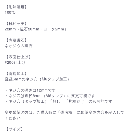
【耐熱温度】
100℃
【極ピッチ】
22mm（磁石20mm・ヨーク2mm）
【内蔵磁石】
ネオジウム磁石
【表面仕上げ】
#200仕上げ
【両端加工】
直径6mmのネジ穴（M6タップ加工）
・ネジ穴の深さは12mmです
・ネジ穴は直径8mm（M8タップ）に変更可能です
・ネジ穴（タップ加工）「無し」「片端だけ」のも可能です
変更希望の方は、ご購入時に「備考欄」に希望変更内容を記入して
ください
【サイズ】