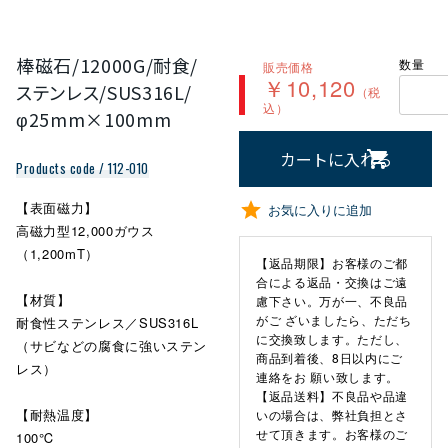
棒磁石/12000G/耐食/
数量
販売価格
￥10,120
ステンレス/SUS316L/
（税
込）
φ25mm×100mm
カートに入れる
Products code / 112-010
【表面磁力】
お気に入りに追加
高磁力型12,000ガウス
（1,200mT）
【返品期限】お客様のご都
合による返品・交換はご遠
【材質】
慮下さい。万が一、不良品
がご ざいましたら、ただち
耐食性ステンレス／SUS316L
に交換致します。ただし、
（サビなどの腐食に強いステン
商品到着後、8日以内にご
レス）
連絡をお 願い致します。
【返品送料】不良品や品違
【耐熱温度】
いの場合は、弊社負担とさ
せて頂きます。お客様のご
100℃