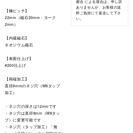
都合 による場合は、申し訳
ありませんが、お客様の送
【極ピッチ】
料ご負担にて返送して下さ
22mm（磁石20mm・ヨーク
い。
2mm）
【内蔵磁石】
ネオジウム磁石
【表面仕上げ】
#200仕上げ
【両端加工】
直径6mmのネジ穴（M6タップ
加工）
・ネジ穴の深さは12mmです
・ネジ穴は直径8mm（M8タッ
プ）に変更可能です
・ネジ穴（タップ加工）「無