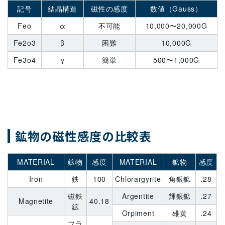
記号
結晶構造
磁性の感度
数値（Gauss）
Feo
α
不可能
10,000〜20,000G
Fe2o3
β
困難
10,000G
Fe3o4
γ
簡単
500〜1,000G
鉱物の磁性感度の比較表
MATERIAL
鉱物
感度
MATERIAL
鉱物
感度
Iron
鉄
100
Chlorargyrite
角銀鉱
.28
磁鉄
Argentite
輝銀鉱
.27
Magnetite
40.18
鉱
Orpiment
雄黄
.24
フラ