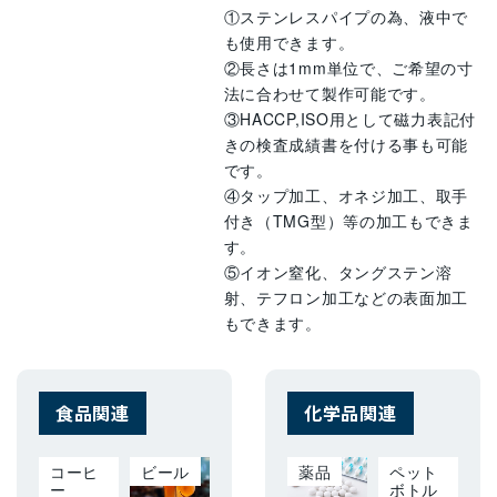
①ステンレスパイプの為、液中で
も使用できます。
②長さは1mm単位で、ご希望の寸
法に合わせて製作可能です。
③HACCP,ISO用として磁力表記付
きの検査成績書を付ける事も可能
です。
④タップ加工、オネジ加工、取手
付き（TMG型）等の加工もできま
す。
⑤イオン窒化、タングステン溶
射、テフロン加工などの表面加工
もできます。
食品関連
化学品関連
コーヒ
ビール
薬品
ペット
ー
ボトル