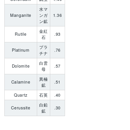
水マ
Manganite
ンガ
1.36
ン鉱
金紅
Rutile
.93
石
プラ
Platinum
.76
チナ
白雲
Dolomite
.57
母
異極
Calamine
.51
鉱
Quartz
石英
.40
白鉛
Cerussite
.30
鉱