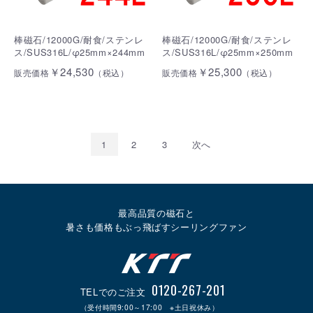
棒磁石/12000G/耐食/ステンレ
棒磁石/12000G/耐食/ステンレ
ス/SUS316L/φ25mm×244mm
ス/SUS316L/φ25mm×250mm
￥24,530
￥25,300
販売価格
（税込）
販売価格
（税込）
1
2
3
次へ
最高品質の磁石と
暑さも価格もぶっ飛ばすシーリングファン
0120-267-201
TELでのご注文
（受付時間9:00～17:00 ※土日祝休み）